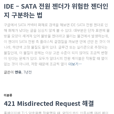
IDE – SATA 전원 젠더가 위험한 젠더인
지 구분하는 법
구글에서 SATA 커넥터 화재로 검색을 해보면 IDE-SATA 전원 젠더로 인
해 화재가 났다는 글을 심심치 않게 볼 수 있다. 대부분은 단자 표면에 물
방울 모양이 새겨져 있어 물방울 젠더라고 물리는 물건에서 발생하는데,
이 젠더의 SATA 전원 측 플라스틱 겉껍질을 까보면 안에 선만 든 것이 아
니라, 하얀색 고정 물질도 들어 있다. 글루건 또는 실리콘으로 추정되는
물질인데, 이 물질의 문제는 이상 고온 수준이 되지 않아도 조금씩 변형
이 된다는 문제가 있다. 모두가 알다시피 전원 케이블은 작동할 때 열이
없는 것이 아니라, 저항 때문에 조금씩 열이
더보기…
글쓴이
연유
,
7년
전
미분류
421 Misdirected Request 해결
홈페이지에 TLS 암호화를 적용했을 때, 와일드카드 인증서를 여러 페이