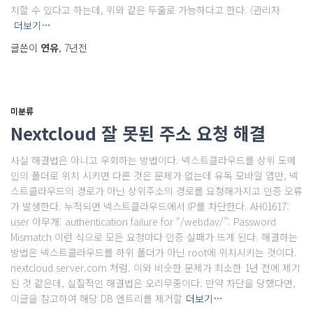
치할 수 있다고 하는데, 위와 같은 두줄로 가능하다고 한다. (관리자
더보기…
글쓴이
연유
,
7년
전
미분류
Nextcloud 잘 못된 주소 요청 해결
사실 해결법은 아니고 우회하는 방법이다. 넥스트클라우드를 상위 도메
인의 폴더로 위치 시키면 다른 것은 문제가 없는데 유독 모바일 앱만, 넥
스트클라우드의 경로가 아닌 상위주소의 경로를 요청해가지고 인증 오류
가 발생한다. 누적되면 넥스트클라우드에서 IP를 차단한다. AH01617:
user 아무개: authentication failure for “/webdav/”: Password
Mismatch 이런 식으로 모든 요청마다 인증 실패가 뜨게 된다. 해결하는
방법은 넥스트클라우드를 하위 폴더가 아닌 root에 위치시키는 것이다.
nextcloud.server.com 처럼. 이와 비슷한 문제가 최소한 1년 전에 제기
된 것 같은데, 실질적인 해결법은 오리무중이다. 만약 차단을 당했다면,
이글을 참고하여 해당 DB 엔트리를 제거할
더보기…