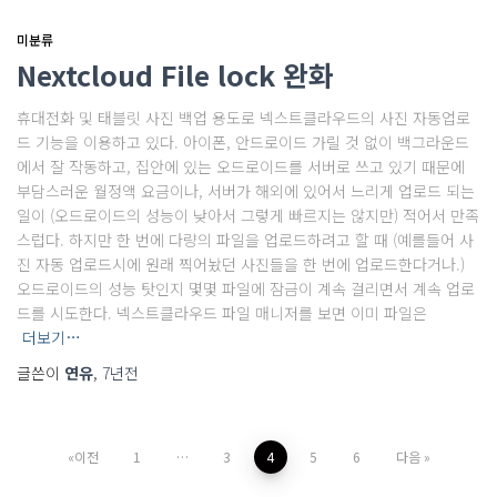
미분류
Nextcloud File lock 완화
휴대전화 및 태블릿 사진 백업 용도로 넥스트클라우드의 사진 자동업로
드 기능을 이용하고 있다. 아이폰, 안드로이드 가릴 것 없이 백그라운드
에서 잘 작동하고, 집안에 있는 오드로이드를 서버로 쓰고 있기 때문에
부담스러운 월정액 요금이나, 서버가 해외에 있어서 느리게 업로드 되는
일이 (오드로이드의 성능이 낮아서 그렇게 빠르지는 않지만) 적어서 만족
스럽다. 하지만 한 번에 다량의 파일을 업로드하려고 할 때 (예를들어 사
진 자동 업로드시에 원래 찍어놨던 사진들을 한 번에 업로드한다거나.)
오드로이드의 성능 탓인지 몇몇 파일에 잠금이 계속 걸리면서 계속 업로
드를 시도한다. 넥스트클라우드 파일 매니저를 보면 이미 파일은
더보기…
글쓴이
연유
,
7년
전
글
이전
1
…
3
4
5
6
다음