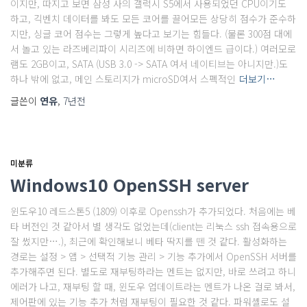
이지만, 따지고 보면 삼성 사의 갤럭시 S5에서 사용되었던 CPU이기도
하고, 긱벤치 데이터를 봐도 모든 코어를 끌어모든 상당히 점수가 준수하
지만, 싱글 코어 점수는 그렇게 높다고 보기는 힘들다. (물론 300점 대에
서 놀고 있는 라즈베리파이 시리즈에 비하면 하이엔드 급이다.) 여러모로
램도 2GB이고, SATA (USB 3.0 -> SATA 여서 네이티브는 아니지만.)도
하나 밖에 없고, 메인 스토리지가 microSD여서 스펙적인
더보기…
글쓴이
연유
,
7년
전
미분류
Windows10 OpenSSH server
윈도우10 레드스톤5 (1809) 이후로 Openssh가 추가되었다. 처음에는 베
타 버전인 것 같아서 별 생각도 없었는데(client는 리눅스 ssh 접속용으로
잘 썼지만….), 최근에 확인해보니 베타 딱지를 뗀 것 같다. 활성화하는
경로는 설정 > 앱 > 선택적 기능 관리 > 기능 추가에서 OpenSSH 서버를
추가해주면 된다. 별도로 재부팅하라는 멘트는 없지만, 바로 쓰려고 하니
에러가 나고, 재부팅 할 때, 윈도우 업데이트라는 멘트가 나온 걸로 봐서,
제어판에 있는 기능 추가 처럼 재부팅이 필요한 것 같다. 파워셸로도 설