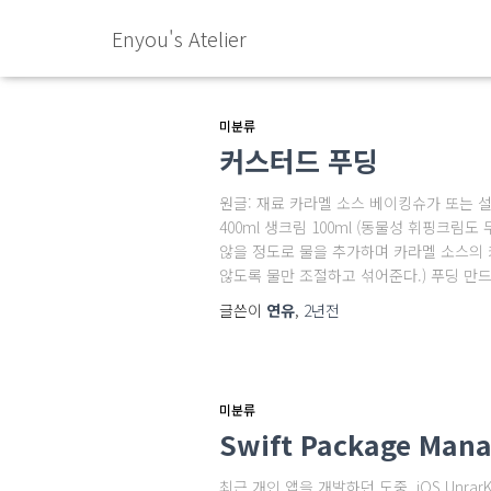
Enyou's Atelier
미분류
커스터드 푸딩
원글: 재료 카라멜 소스 베이킹슈가 또는 설탕
400ml 생크림 100ml (동물성 휘핑크림도
않을 정도로 물을 추가하며 카라멜 소스의 
않도록 물만 조절하고 섞어준다.) 푸딩 만드
글쓴이
연유
,
2년
전
미분류
Swift Package Ma
최근 개인 앱을 개발하던 도중, iOS Unr