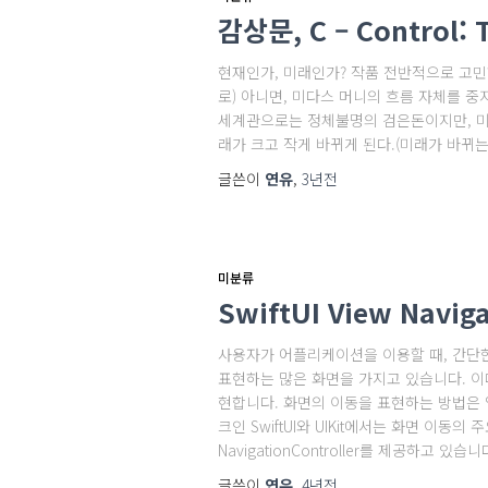
감상문, C – Control: T
현재인가, 미래인가? 작품 전반적으로 고
로) 아니면, 미다스 머니의 흐름 자체를 중
세계관으로는 정체불명의 검은돈이지만, 미다
래가 크고 작게 바뀌게 된다.(미래가 바뀌
글쓴이
연유
,
3년
전
미분류
SwiftUI View Naviga
사용자가 어플리케이션을 이용할 때, 간단한
표현하는 많은 화면을 가지고 있습니다. 이때
현합니다. 화면의 이동을 표현하는 방법은 앱
크인 SwiftUI와 UIKit에서는 화면 이동의 주요한
NavigationController를 제공하고 있습니다
글쓴이
연유
,
4년
전