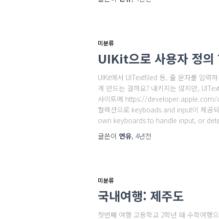
미분류
UIKit으로 사용자 정의 T
UIKit에서 UITextfiled 등, 줄 문
게 만드는 걸까요? 내키지는 않지만, UIText
사이트에 https://developer.apple.c
컬렉션으로 keyboads and input이 제공되고 있
own keyboards to handle input, or det
글쓴이
연유
,
4년
전
미분류
국내여행: 제주도
첫번째 여행 고등학교 2학년 때 수학여행으