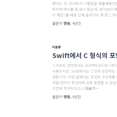
했다는 것. 다녀와서 기행문을 제출해봤지만 
투어에 택시를 좀 많이 탔는데, 생각보다 제
리 해안 (물 때로 인해 들어가지 못 함.),
글쓴이
연유
,
4년
전
미분류
Swift에서 C 형식의 
스위프트 언어에서는 오브젝티브C와 C에 대한 
사용되지만, Swift에서는 그것과 상응하는 개
공합니다. 이번 글에서는 포인터 구조체를 어떻
계열 언어의 포인터와 상호 호환할 수 있습니
이전에 적어두었으니
더보기…
글쓴이
연유
,
4년
전