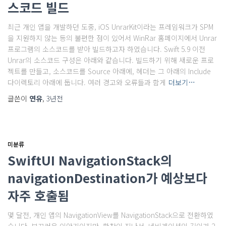
스코드 빌드
최근 개인 앱을 개발하던 도중, iOS UnrarKit이라는 프레임워크가 SPM
을 지원하지 않는 등의 불편한 점이 있어서 WinRar 홈페이지에서 Unrar
프로그램의 소스코드를 받아 빌드하고자 하였습니다. Swift 5.9 이전
Unrar의 소스코드 구성은 아래와 같습니다. 빌드하기 위해 새로운 프로
젝트를 만들고, 소스코드를 Source 아래에, 헤더는 그 아래의 Include
다이렉토리 아래에 둡니다. 여러 경고와 오류들과 함게
더보기…
글쓴이
연유
,
3년
전
미분류
SwiftUI NavigationStack의
navigationDestination가 예상보다
자주 호출됨
몇 달전, 개인 앱의 NavigationView를 NavigationStack으로 전환하였