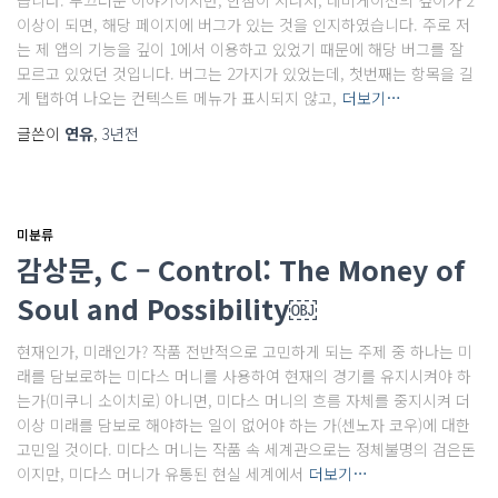
습니다. 부끄러운 이야기이지만, 한참이 지나서, 네비게이션의 깊이가 2
이상이 되면, 해당 페이지에 버그가 있는 것을 인지하였습니다. 주로 저
는 제 앱의 기능을 깊이 1에서 이용하고 있었기 때문에 해당 버그를 잘
모르고 있었던 것입니다. 버그는 2가지가 있었는데, 첫번째는 항목을 길
게 탭하여 나오는 컨텍스트 메뉴가 표시되지 않고,
더보기…
글쓴이
연유
,
3년
전
미분류
감상문, C – Control: The Money of
Soul and Possibility￼
현재인가, 미래인가? 작품 전반적으로 고민하게 되는 주제 중 하나는 미
래를 담보로하는 미다스 머니를 사용하여 현재의 경기를 유지시켜야 하
는가(미쿠니 소이치로) 아니면, 미다스 머니의 흐름 자체를 중지시켜 더
이상 미래를 담보로 해야하는 일이 없어야 하는 가(센노자 코우)에 대한
고민일 것이다. 미다스 머니는 작품 속 세계관으로는 정체불명의 검은돈
이지만, 미다스 머니가 유통된 현실 세계에서
더보기…