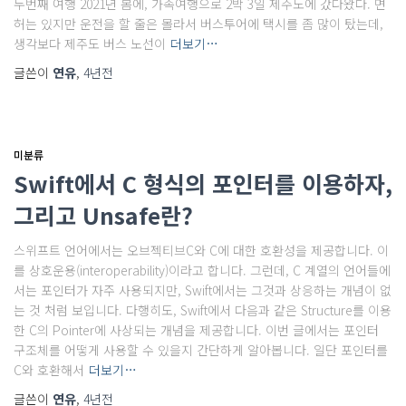
두번째 여행 2021년 봄에, 가족여행으로 2박 3일 제주도에 갔다왔다. 면
허는 있지만 운전을 할 줄은 몰라서 버스투어에 택시를 좀 많이 탔는데,
생각보다 제주도 버스 노선이
더보기…
글쓴이
연유
,
4년
전
미분류
Swift에서 C 형식의 포인터를 이용하자,
그리고 Unsafe란?
스위프트 언어에서는 오브젝티브C와 C에 대한 호환성을 제공합니다. 이
를 상호운용(interoperability)이라고 합니다. 그런데, C 계열의 언어들에
서는 포인터가 자주 사용되지만, Swift에서는 그것과 상응하는 개념이 없
는 것 처럼 보입니다. 다행히도, Swift에서 다음과 같은 Structure를 이용
한 C의 Pointer에 사상되는 개념을 제공합니다. 이번 글에서는 포인터
구조체를 어떻게 사용할 수 있을지 간단하게 알아봅니다. 일단 포인터를
C와 호환해서
더보기…
글쓴이
연유
,
4년
전