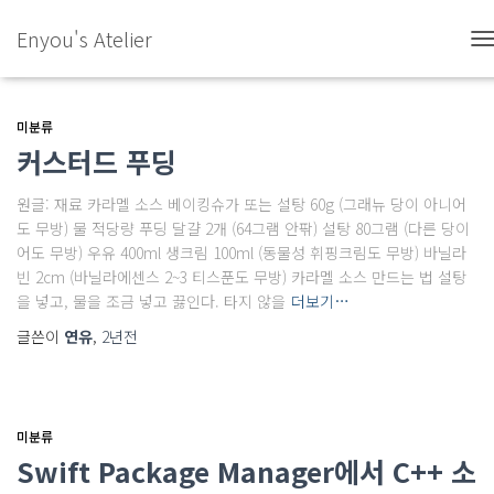
Enyou's Atelier
내
비
게
이
미분류
션
커스터드 푸딩
토
글
원글: 재료 카라멜 소스 베이킹슈가 또는 설탕 60g (그래뉴 당이 아니어
도 무방) 물 적당량 푸딩 달걀 2개 (64그램 안팎) 설탕 80그램 (다른 당이
어도 무방) 우유 400ml 생크림 100ml (동물성 휘핑크림도 무방) 바닐라
빈 2cm (바닐라에센스 2~3 티스푼도 무방) 카라멜 소스 만드는 법 설탕
을 넣고, 물을 조금 넣고 끓인다. 타지 않을
더보기…
글쓴이
연유
,
2년
전
미분류
Swift Package Manager에서 C++ 소